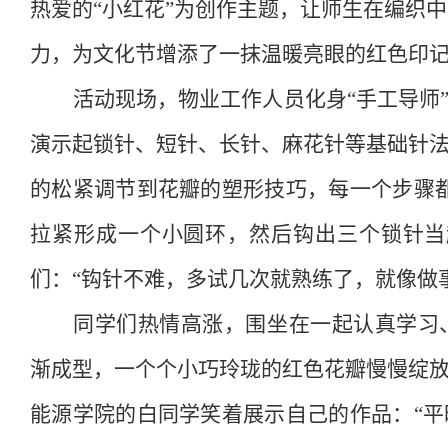
热爱的“小红花”为创作主题，让师生在编织
力，为文化节增添了一抹温暖亮眼的红色印
活动现场，物业工作人员化身
“手工导师
演示起锁针、短针、长针、麻花针等基础针
的松紧调节到花瓣的塑形技巧，每一个步骤
拉紧形成一个小圆环，然后钩出三个锁针当
们：“钩针不难，多试几次就熟练了，就像做
同学们热情高涨，围坐在一起认真学习
渐成型，一个个小巧玲珑的红色花瓣慢慢绽
能源学院的白同学笑着展示自己的作品：
“