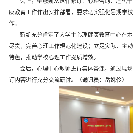
会上，李淑娜从课件修订、心理咨询、危机干
康教育工作作出安排部署，
要求切实强化暑期学校
作。
靳凯
充分肯定了
大学生心理健康教育
中心
在
本
尽责，完善
心理
工作
规范化
建设
；
立足实际
、
主动
特色
，推动
学校
心理工作提质增效。
会后，
心理中心教师
进行集体备课，通过现场
订
内容进行
充分
交流研讨
。（
通讯员：岳姝伶
）