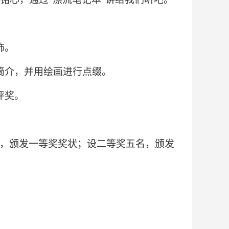
饰。
简介，并用绘画进行点缀。
评奖。
，颁发一等奖奖状；设二等奖五名，颁发