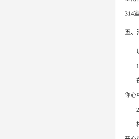
314
五、
你心
开心