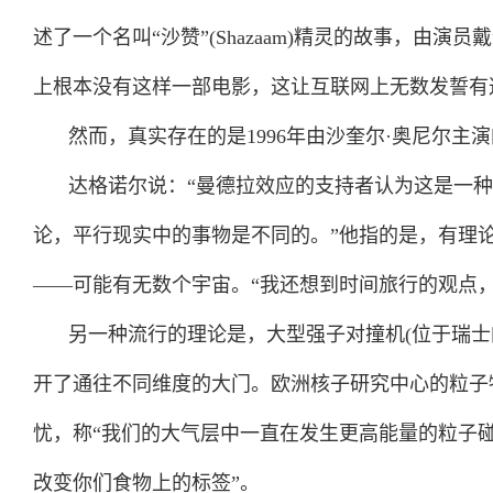
述了一个名叫“沙赞”(Shazaam)精灵的故事，由演
上根本没有这样一部电影，这让互联网上无数发誓有
然而，真实存在的是
1996年由沙奎尔·奥尼尔主演
达格诺尔说：“曼德拉效应的支持者认为这是一
论，平行现实中的事物是不同的。”他指的是，有理
——可能有无数个宇宙。“我还想到时间旅行的观点
另一种流行的理论是，大型强子对撞机
(位于瑞
开了通往不同维度的大门。欧洲核子研究中心的粒子物理
忧，称“我们的大气层中一直在发生更高能量的粒子
改变你们食物上的标签”。