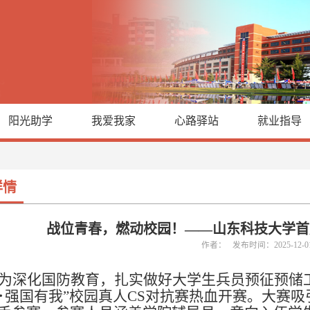
阳光助学
我爱我家
心路驿站
就业指导
详情
战位青春，燃动校园！——山东科技大学首届
作者： 发布时间：2025-12-
为深化国防教育，扎实做好大学生兵员预征预储
･强国有我”校园真人CS对抗赛热血开赛。
大赛吸