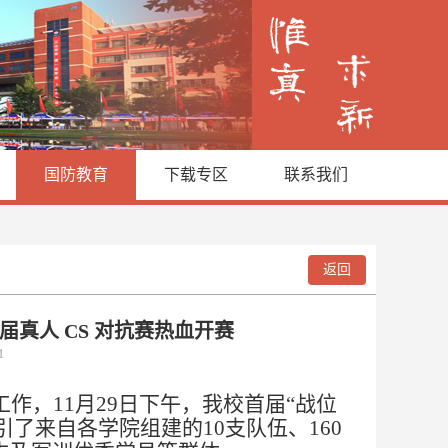
国防教育
下载专区
联系我们
返回
真人 CS 对抗赛热血开赛
01
工作，
11月29日下午，我校首届“战位
引了
来自
各学院
组建的
10支队伍、
160