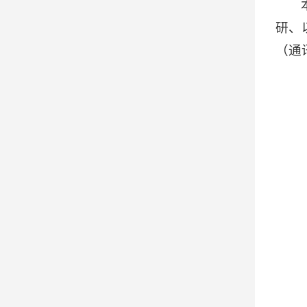
研、
（通