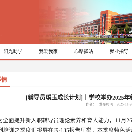
阳光助学
我爱我家
心路驿站
就业指导
详情
[辅导员璞玉成长计划]丨学校举办2025
作者： 发布时间：2025-11-
为全面提升新入职辅导员理论素养和育人能力，11月26
列培训之季度汇报展在J9-135报告厅举。本季度特