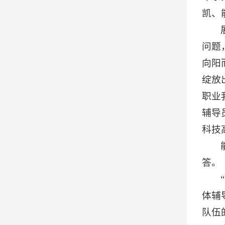
凯、
问题
向阳
绽放
职业
辅导
科技
答。
体辅
队伍