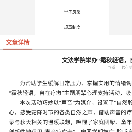
学子风采
规章制度
文章详情
文法学院举办“霜秋轻语，
作者： 发布时间：
为帮助学生缓解日常压力、掌握实用的情绪调
“霜秋轻语，自在疗愈”主题朋辈心理支持活动，吸
本次活动巧妙以“声音”为媒介，设置了“自然
心，感受霜降时节的各类自然之声，借助声音的疗
录与秋天相关的温暖联想，唤醒了家庭团聚、童年
创新性地运用“声音疗愈卡”，向同学们推广“聆听