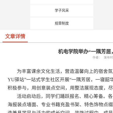
学子风采
规章制度
文章详情
机电学院举办“一隅芳居
作者： 发布时间：
为丰富课余文化生活，营造温馨向上的宿舍氛围，4
YU驿站”一站式学生社区开展“一隅芳居，一寝韶
积极参与，用创意装点空间，用整洁展现态度，尽
活动启动后，同学们踊跃报名、精心筹备。各
海报装点墙面、专业书籍充盈书架、特色饰物点缀
造兼具学风与活力的成长空间。装饰过程中，成员