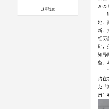
20
规章制度
地、
新、
经历
础，
知局
备、
请在
范”
员：