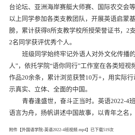
台论坛、亚洲海岸赛艇大师赛、国际农交会
以上同学参加各类支教团队，开展英语启蒙
膀，累计获得
8
所支教学校所授荣誉证书，
2
2
名同学获评优秀个人。
班级同学始终牢记外语人对外文化传播的
人”，依托学院“语你同行”工作室在各类短
作品
20
余条，累计浏览获赞
10
万
+
，用实际行
示真实、立体、全面的中国。
青春逢盛世，奋斗正当时。英语
2022-4
语言为舟，扬帆讲述中国故事，以青年之名
附件【
外国语学院-英语2022-4班视频.mp4
】已下载
519
次