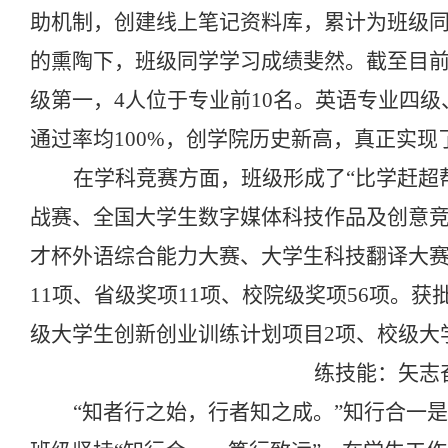
助机制，创建线上笔记资料库，累计为班级
的熏陶下，班级同学学习成绩斐然。截至目
级第一，
4
人位于专业前
10
名。英语专业四级
通过率均
100%
，创学院历史新高，真正实现了
在学科竞赛方面，班级形成了“比学赶超
战赛、全国大学生数字媒体科技作品及创意
才杯外语综合能力大赛、大学生科技翻译大
11
项、省级奖项
11
项、校院级奖项
56
项。获
级大学生创新创业训练计划项目
2
项、校级大
练技能：矢志
“知者行之始，行者知之成。”知行合一