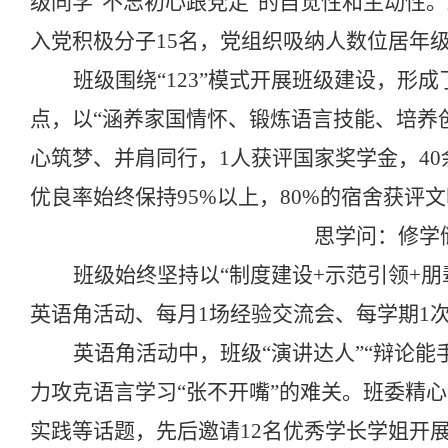
级同学“不忘初心跟党走”的自觉性和主动性
入党积极分子
15
名，党组织吸纳人数位居年
班级围绕“
123
”模式开展班级建设，形成
点，以“涵养家国情怀、锻炼语言技能、培养
心筑梦、并肩同行，
1
人获评国家奖学金，
40
优良率始终保持
95%
以上，
80%
的宿舍获评文
思学问：修学
班级始终坚持以“制度建设
+
示范引领
+
朋
英语角活动、每月
1
场经验交流会、每学期
1
英语角活动中，班级“演讲达人”“辩论能
力攻克语言学习“张不开嘴”的难关。班委精
实践等话题，先后邀请
12
名优秀学长学姐开