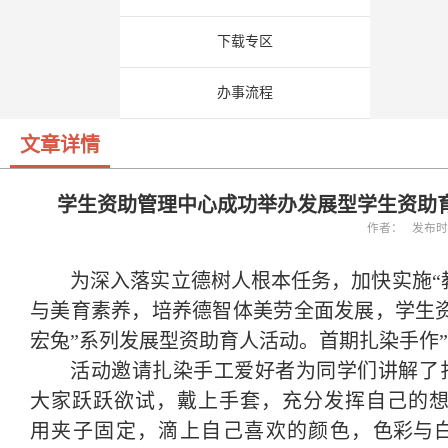
下载专区
办事流程
文章详情
学生资助管理中心成功举办发展型学生资助育
作者： 发布时间：
为深入落实
立德树人根本任务，
加快实施
与美育素养
，
培养德智体美劳全面发展，
学生
宏兔
”系列发展型资助育人活动。首期
扎染手作
”
活动
邀请扎染手工爱好者
为
同学们
讲解了
大家跃跃欲试，戴上手套，充分发挥自己的
用
夹子
固定，
滴
上自己喜欢的
颜色
，
色彩与