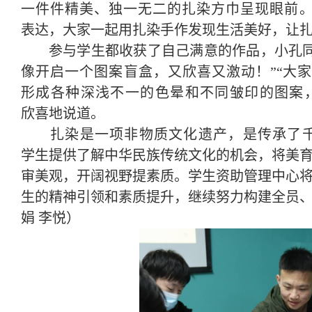
一件件精美、独一无二的扎染
方
巾呈现
眼前
表达，大家一起用
扎染手作
发现生活美好，让
参与学生都收获了自己满意的作品，小
孔
像开启一个图案盲盒，又欣喜又激动
！
”“
大
形
成各种深浅不一的色晕和不同皱印的图案
欣喜地说道。
扎染是一项非物质文化遗产，是传承了
学生提供了解中华民族传统文化的机会，将美
审美观，开阔视野提素质
。
学生资助管理中心
生的精神引领和素质提升，继续努力构建全员
娟
李悦
）