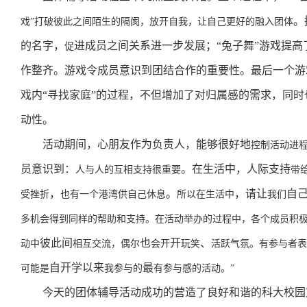
。
戏”打破彼此之间陌生的隔阂，放开自我，让自己更好的融入团体
的名字，
进成员之间关系进一步发展；“兔子舞”游戏提
促
作整齐。游戏令成员意识到团结合作的重要性。最后一个游戏
戏内“寻找家庭”的过程，不但增加了对归属感的需求，同
动性。
活动期间，心朋友作为负责人，能够很好
地
控制活动进
员意识到：
。
在生活中，
人际支持
人与人的互相支持很重要
带
，
。
，请让
自
受挫折
也有一个港湾供自己休息
所以在生活中
我们
多机会得到同样的帮助和支持。在活动举办的过程中，各个成员积
彼此间
也
开
、
动中
相互交流，偶尔
会开
玩笑
活跃气氛。有参与者表
自开学以来
最
可能是
我参与的
有参与感的活动。”
今天的团体辅导活动成功的营造了良好和谐的科大校园