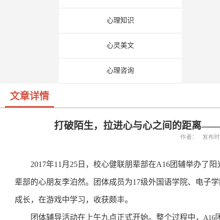
心理知识
心灵美文
心理咨询
文章详情
打破陌生，拉进心与心之间的距离—
作者： 发布时间：
2017
年11月25日，校心健联朋辈部在A16团辅举办
辈部的心朋友李泊然。团体成员为17级外国语学院、电子学
成长，在游戏中学习，收获颇丰。
团体辅导活动在上午九点正式开始。
整个过程中，
A16