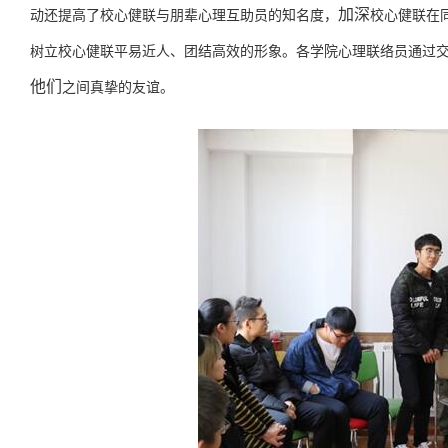
加深
动还提高了校心健联与朋辈心理互助员的知名度，
校心健联在
树立校心健联平易近人、团结高效的形象。各学院心理联络员通过
他们
之间真挚的友谊。