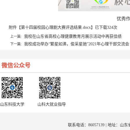
优秀
附件【
第十四届校园心理剧大赛评选结果.docx
】已下载
324
次
我校在山东省高校心理健康教育月展示活动中再获佳绩
上一篇:
我校成功举办“繁星如沸，俊采星驰”2021年心理干部交流会
下一篇:
微信公众号
山东科技大学
山科大就业指导
联系电话：86057139 | 地址：