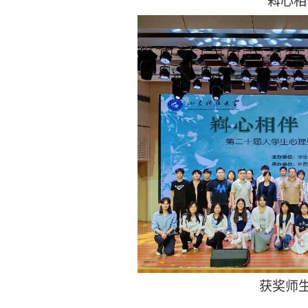
嵙心相
获奖师