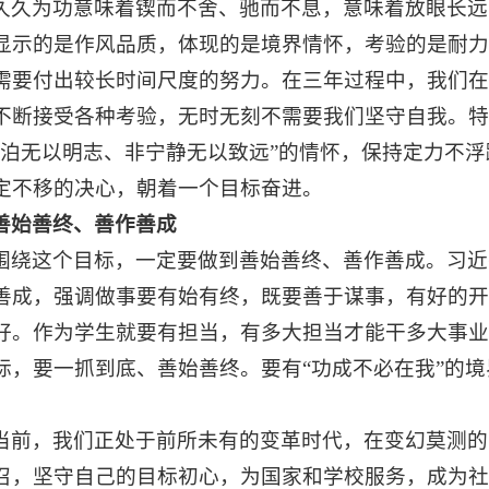
久久为功意味着锲而不舍、驰而不息，意味着放眼长远
显示的是作风品质，体现的是境界情怀，考验的是耐力
需要付出较长时间尺度的努力。在三年过程中，我们在
不断接受各种考验，无时无刻不需要我们坚守自我。特
淡泊无以明志、非宁静无以致远”的情怀，保持定力不
定不移的决心，朝着一个目标奋进。
善始善终
、善作善成
围绕这个目标，一定要做到善始善终、善作善成。习近
善成，强调做事要有始有终，既要善于谋事，有好的开
好。作为学生就要有担当，有多大担当才能干多大事业
标，要一抓到底、善始善终。要有“功成不必在我”的
当前，我们正处于前所未有的变革时代，在变幻莫测的
召，坚守自己的目标初心，为国家和学校服务，成为社