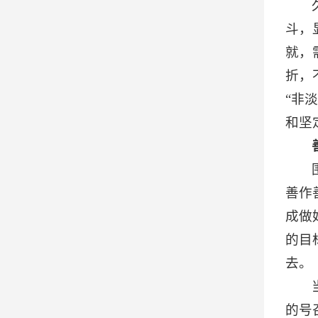
斗，
就，
折，
“非
和坚
善作
成做
的目
去。
的号