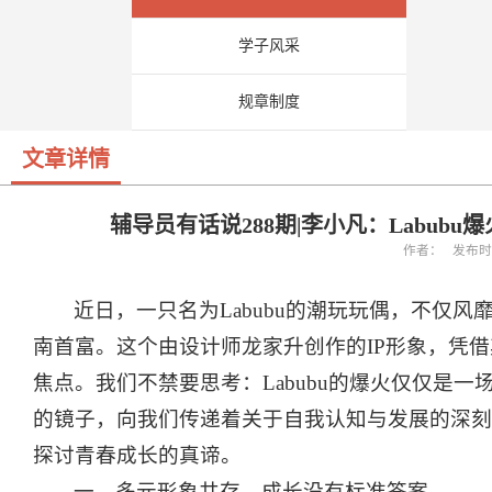
学子风采
规章制度
文章详情
辅导员有话说288期|李小凡：Labu
作者： 发布时间：
近日，一只名为Labubu的潮玩玩偶，不仅
南首富。这个由设计师龙家升创作的IP形象，凭
焦点。我们不禁要思考：Labubu的爆火仅仅是
的镜子，向我们传递着关于自我认知与发展的深刻
探讨青春成长的真谛。
一、多元形象共存，成长没有标准答案