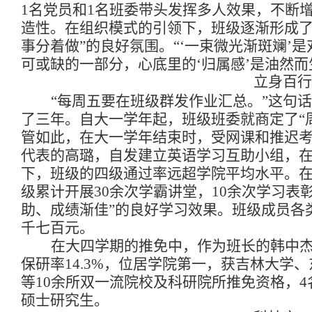
1
名党员和
1
名班委带头发挥多人效果，不断
造性。在组织模式的引领下，班级逐渐形成了
事分着做”的良好氛围。“‘一束微光渐斑斓’
可或缺的一部分，心底里的‘归属感’是油然而
立身百行
“每周五要在班级群发作业汇总。”这句
了三年。自大一学年起，班级班委就商定了“
管如此，在大一学年结束时，受网课和推迟
代表的高璐，自发建立英语学习互助小组，
下，班级的四级通过率远超学院平均水平。
级累计开展
30
余次学霸讲堂，
10
余次学习表
助、成绩渐佳”的良好学习效果。班级成员各
千七百元。
在大四学期的推免中，作为班长的韩中
保研率
14.3%
，位居学院第一，获吉林大学、
等
10
余所双一流院校及科研院所推免资格，
4
硕士研究生。