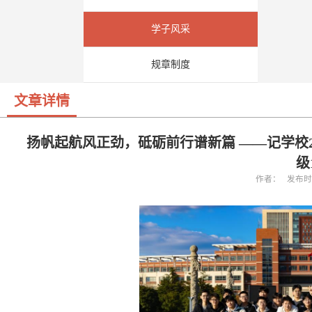
学子风采
规章制度
文章详情
扬帆起航风正劲，砥砺前行谱新篇 ——记学校2
级
作者： 发布时间：