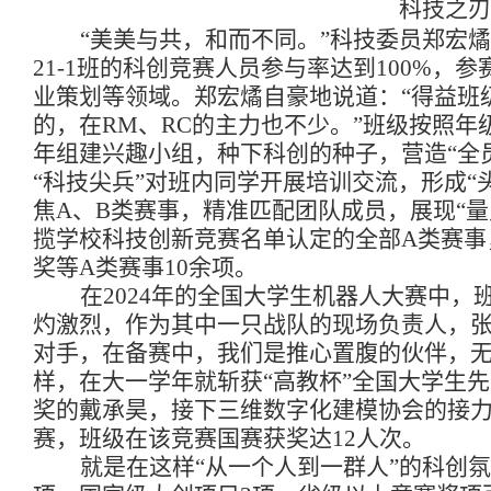
科技之刃
“美美与共，和而不同。”科技委员郑宏
燏
21-1
班的科创竞赛人员参与率达到
100%
，参
业策划等领域。郑宏
燏
自豪地说道：“得益班
的，在
RM
、
RC
的主力也不少。”班级按照年
年组建兴趣小组，种下科创的种子，营造“全
“科技尖兵”对班内同学开展培训交流，形成“
焦
A
、
B
类赛事，精准匹配团队成员，展现“量
揽学校科技创新竞赛名单认定的全部
A
类赛事
奖等
A
类赛事
10
余项。
在
2024
年的全国大学生机器人大赛中，
灼激烈，作为其中一只战队的现场负责人，张
对手，在备赛中，我们是推心置腹的伙伴，无
样，在大一学年就斩获“高教杯”全国大学生
奖的戴承昊，接下三维数字化建模协会的接
赛，班级在该竞赛国赛获奖达
12
人次。
就是在这样“从一个人到一群人”的科创