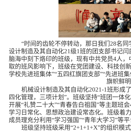
“时间的齿轮不停转动，那日我们
28
名同
设计制造及其自动化
21
级
1
班的团支部书记闫
脑海中刻下烙印的班级，现有中共党员
4
人，
取的班风影响下，班级在党团建设、科技创新
学校先进班集体”“五四红旗团支部”“先进班集
旗帜鲜明
机械设计制造及其自动化
2021-1
班形成了
四化管理，三项计划”。班级坚持“班团一体
开展“礼赞二十大”“青春告白祖国”等主题班会
学习日常化、思想政治建设常态化。班级着力
成员理充分利用“学习强国”“青年大学习”等
班级坚持班级采用“
2+1+1+X
”的组织模