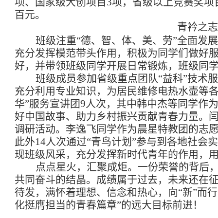
项、国家级大创项目
3
项，省级以上竞赛奖项
百元。
青衿之志
班级注重“德、智、体、美、劳”全面发
充分发挥模范带头作用，积极为同学们做好
好，并带领班级同学开展日常锻炼，班级同
班级成员参加省级重点团队“益科”技术
充分利用专业知识，为居民维修电热水壶等各
华”服务宣讲团
9
人次，其中韩中杰等同学作
好中国故事、助力乡村振兴贡献青春力量。
调研活动。李逸飞同学作为晨星特教团的志
此外
14
人次通过“青鸟计划”参与到各地社会
现班级风采，充分发挥新时代青年的作用，
点点星火，汇聚成炬。一份荣誉的背后
共同奋斗的结晶。成绩属于过去，未来还在
待发，满怀着理想、信念和热心，向“新”而行
化挺膺担当的青春篇章”的远大目标前进！