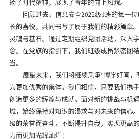
扬了时代精神，展现了青年的向上风貌。
回顾过去，信息安全
2022
级
1
班的每一位
长的喜悦，共同书写了属于我们的精彩篇章
灵魂与基石。通过定期组织党团活动，深入
念。在党旗的指引下，我们班级成员紧密团
当。
展望未来，我们将继续秉承“博学好闻，
为更加优秀的集体。我们相信，只要我们携
创造更多的辉煌与成就。面对新的挑战与机
域，始终保持对知识的渴求与对未来的信心
级的荣誉而奋斗，不断提升自我，实现更高
力而更加光辉灿烂！