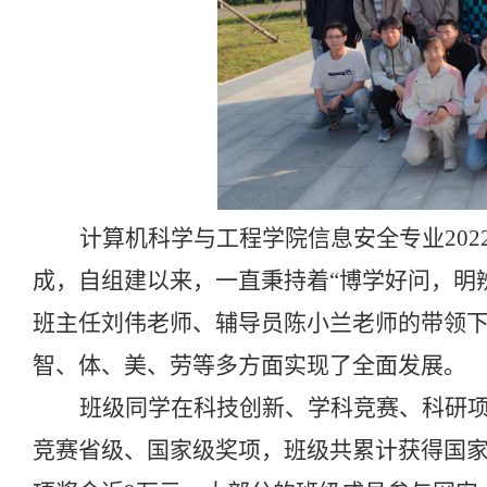
计算机科学与工程学院信息安全专业
202
成，自组建以来，一直秉持着“博学好问，明
班主任刘伟老师、辅导员陈小兰老师的带领
智、体、美、劳等多方面实现了全面发展。
班级同学在科技创新、学科竞赛、科研
竞赛省级、国家级奖项，班级共累计获得国