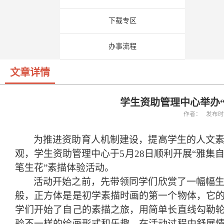
下载专区
办事流程
文章详情
学生资助管理中心举办
作者： 发布时间：
为
推进资助育人机制建设，
提高学生的人文
观，学生资助管理中心于
5月28日顺利
开展
“雅集
笔生花”素描体验活动。
活动开始之前，先带领同学们欣赏了一幅幅
般，正方体是是初学素描时画的第一个物体，它
学们开始了自己的素描之旅，用简单长直线勾勒
验不一样的绘画形式和乐趣。在活动过程中舒展