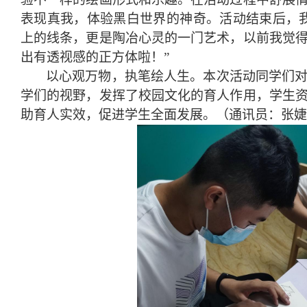
表现真我，体验黑白世界的神奇。活动结束后，
上的线条，更是陶冶心灵的一门艺术，以前我觉
出有透视感的正方体啦！”
以心观万物，执笔绘人生。本次活动
同学们
学们的视野，
发挥
了
校园文化的育人作用
，
学生
助育人实效，促进学生全面发展。
（
通讯员：张婕