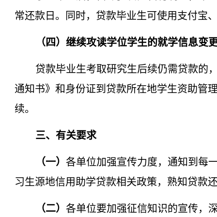
常还款日。同时
，
贷款
毕业生
可使用
支付宝
（四）继续攻读
学位学生
的就学
信息变
贷款毕业生考取研究生后续
仍需贷款
的
通知书》和身份证到贷款所在
地
学生资助管
续。
三、有关要求
（一）
各单位加强
宣传力度，通知到
每
习生源地信用助学贷款相关政策，熟知贷款
（二）
各单位要加强征信知识的宣传，